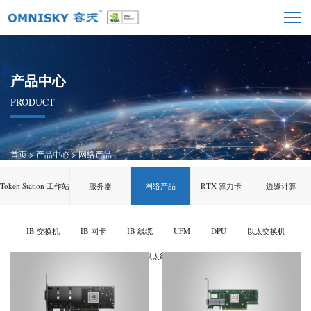
产品中心
PRODUCT
首页
>
产品中心
>
网络产品
Token Station 工作站
服务器
网络产品
RTX 算力卡
边缘计算
IB 交换机
IB 网卡
IB 线缆
UFM
DPU
以太交换机
以太网卡
以太线缆
光模块