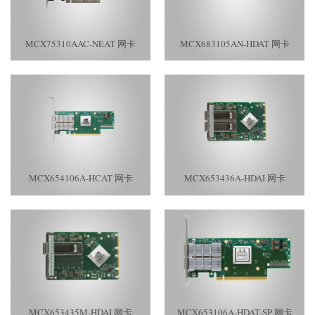
MCX75310AAC-NEAT 网卡
MCX683105AN-HDAT 网卡
MCX654106A-HCAT 网卡
MCX653436A-HDAI 网卡
MCX653435M-HDAI 网卡
MCX653106A-HDAT-SP 网卡