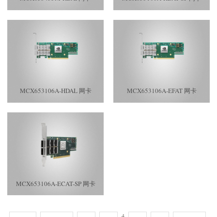
MCX653106A-HDAL 网卡
MCX653106A-EFAT 网卡
MCX653106A-ECAT-SP 网卡
4