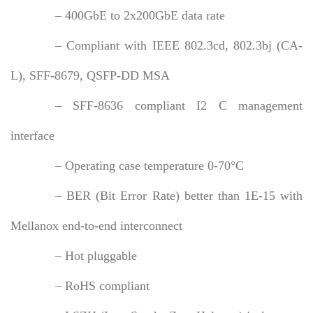
– 400GbE to 2x200GbE data rate
– Compliant with IEEE 802.3cd, 802.3bj (CA-
L), SFF-8679, QSFP-DD MSA
– SFF-8636 compliant I2 C management
interface
– Operating case temperature 0-70°C
– BER (Bit Error Rate) better than 1E-15 with
Mellanox end-to-end interconnect
– Hot pluggable
– RoHS compliant