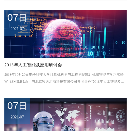
习野蛮生长颠覆了语音识别、图像分类、文本理解等众多领域的算法设计思
路，渐渐形成了一种从训...
07
日
2021-07
2018年人工智能及应用研讨会
2018年10月20日电子科技大学计算机科学与工程学院统计机器智能与学习实验
室（SMILE Lab）与北京容天汇海科技有限公司共同举办“2018年人工智能及应
用研讨会”。该研讨会主要目的是为从事人工智能、机器学习、数据挖掘等相关
领域研究的专...
07
日
2021-07