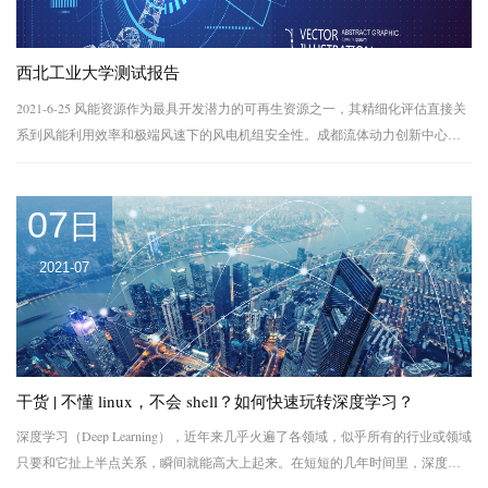
西北工业大学测试报告
2021-6-25 风能资源作为最具开发潜力的可再生资源之一，其精细化评估直接关
系到风能利用效率和极端风速下的风电机组安全性。成都流体动力创新中心的
课题是“典型地形和台风影响下的CFD模式建模与算法研究”，承担风电场风能资
源数值模拟评估核心...
07
日
2021-07
干货 | 不懂 linux，不会 shell？如何快速玩转深度学习？
深度学习（Deep Learning），近年来几乎火遍了各领域，似乎所有的行业或领域
只要和它扯上半点关系，瞬间就能高大上起来。在短短的几年时间里，深度学