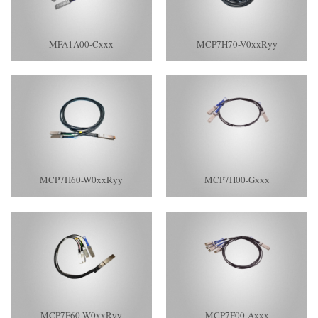
MFA1A00-Cxxx
MCP7H70-V0xxRyy
MCP7H60-W0xxRyy
MCP7H00-Gxxx
MCP7F60-W0xxRyy
MCP7F00-Axxx