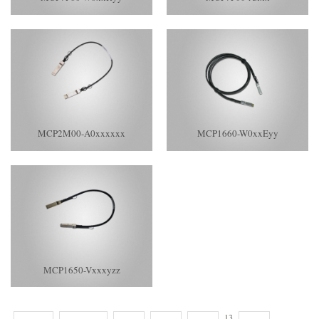
MCP2M00-A0xxxxxx
MCP1660-W0xxEyy
MCP1650-Vxxxyzz
13