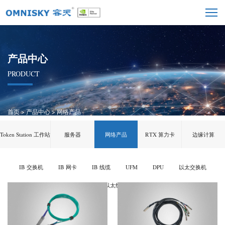
产品中心
PRODUCT
首页
>
产品中心
>
网络产品
Token Station 工作站
服务器
网络产品
RTX 算力卡
边缘计算
IB 交换机
IB 网卡
IB 线缆
UFM
DPU
以太交换机
以太网卡
以太线缆
光模块