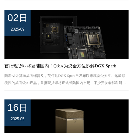
客户端-服务器模型。今要求最严苛的推理负载，其特征已不再是“单一提示词 +
简短回复” 的模式，而...
02
日
2025-09
首批现货即将登陆国内！Q&A为您全方位拆解DGX Spark
随着AI计算向桌面端普及，英伟达DGX Spark自发布以来就备受关注。这款颠
覆性的桌面级AI产品，首批现货即将正式登陆国内市场！不少开发者和科研人
员已摩拳擦掌，但也对产品细节、使用场景等存在疑问。今天用Q&A形式全方
位拆解DGX Spar...
16
日
2025-05