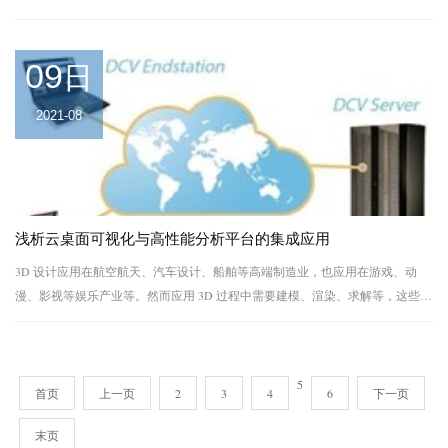
以及 15 TFLOPS
09
日
2021-08
浅析云桌面可视化与高性能分析平台的集成应用
3D 设计应用在航空航天、汽车设计、船舶等高端制造业，也应用在游戏、动
漫、影视等娱乐产业等。然而应用 3D 过程中需要建模、渲染、求解等，这些需
要消耗大量的 GPU、IO 及内存资源，传统的方法中的 CAE 和 CAD 渲染平台是
独立的，工...
5
首页
上一页
2
3
4
6
下一页
末页