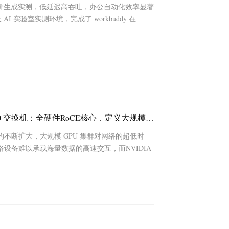
邮件处理与报价生成实测，低延迟高吞吐，办公自动化效率显著
 实验室实测环境，完成了 workbuddy 在
破局AI算力瓶颈｜NVIDIA Spectrum SN5610 交换机：全硬件RoCE核心，定义大规模AI网络新标杆
不断扩大，大规模 GPU 集群对网络的超低时
设备难以承载海量数据的高速交互，而NVIDIA