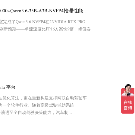
实测封神！容天1360工作站双卡RTX PRO 5000+Qwen3.6-35B-A3B-NVFP4推理性能大揭秘，速度对比FP16精度，直接翻9倍
wen3.6 NVFP4在2NVIDIA RTX PRO
果直接刷新预期——单流速度比FP16方案快9倍，峰值吞
ta 平台
在优化算法，更在重新构建支撑网联自动驾驶车
为一个软件行业。随着高级驾驶辅助系统
演进至全自动驾驶决策能力，汽车制...