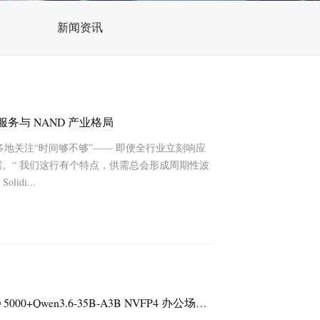
新闻资讯
服务与 NAND 产业格局
多地关注“时间够不够”—— 即便全行业立刻响应
需。“ 我们这行有个特点，供需总会形成周期性波
di...
实测演示！容天 1360 工作站单卡 RTX PRO 5000+Qwen3.6-35B-A3B NVFP4 办公场景能力验证